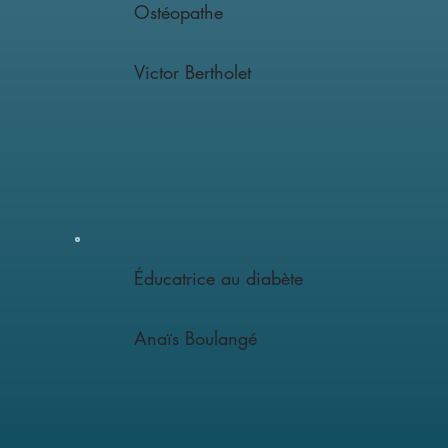
Ostéopathe
Victor Bertholet
Éducatrice au diabète
Anaïs Boulangé